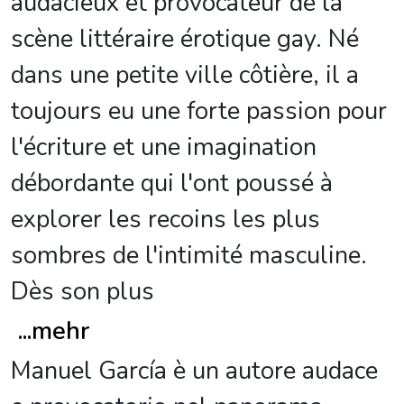
audacieux et provocateur de la
scène littéraire érotique gay. Né
dans une petite ville côtière, il a
toujours eu une forte passion pour
l'écriture et une imagination
débordante qui l'ont poussé à
explorer les recoins les plus
sombres de l'intimité masculine.
Dès son plus
...
mehr
Manuel García è un autore audace