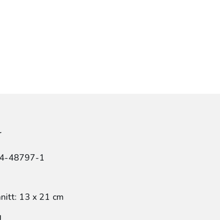
r
84-48797-1
itt: 13 x 21 cm
g