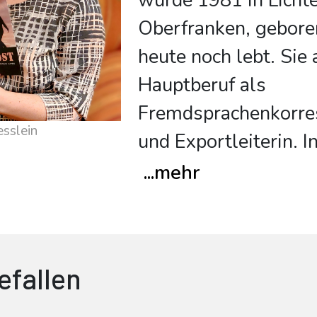
wurde 1981 in Lichte
Oberfranken, gebore
heute noch lebt. Sie 
Hauptberuf als
Fremdsprachenkorre
sslein
und Exportleiterin. In
...
mehr
efallen