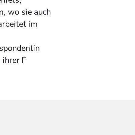
nfels,
n, wo sie auch
arbeitet im
spondentin
 ihrer F