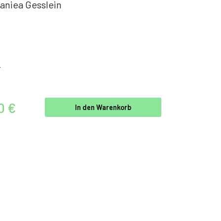
aniea Gesslein
r
0 €
In den Warenkorb