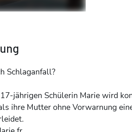
bung
h Schlaganfall?
17-jährigen Schülerin Marie wird ko
 als ihre Mutter ohne Vorwarnung ei
leidet.
rie fr
...