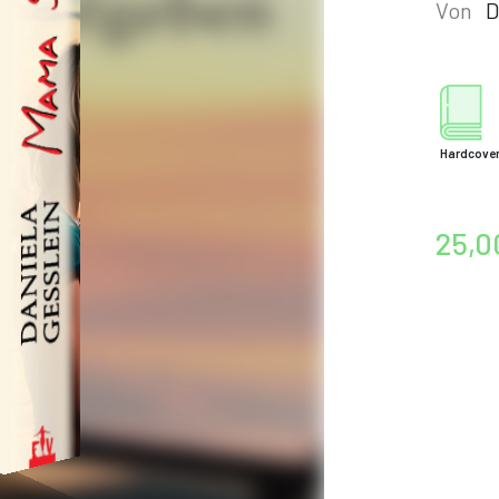
Von
D
Hardcove
25,0