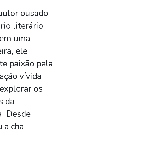
autor ousado
io literário
o em uma
ira, ele
te paixão pela
ação vívida
explorar os
s da
a. Desde
 a cha