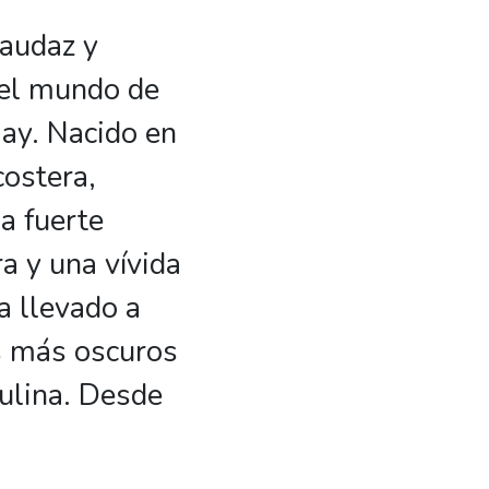
 audaz y
 el mundo de
 gay. Nacido en
ostera,
a fuerte
ra y una vívida
a llevado a
s más oscuros
ulina. Desde