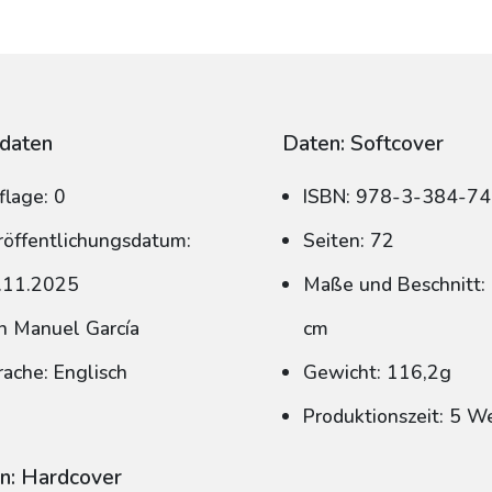
daten
Daten: Softcover
flage: 0
ISBN: 978-3-384-7
röffentlichungsdatum:
Seiten: 72
.11.2025
Maße und Beschnitt: 
n Manuel García
cm
rache: Englisch
Gewicht: 116,2g
Produktionszeit: 5 W
n: Hardcover