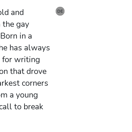
old and
EN
DE
DE
DE
DE
DE
n the gay
 Born in a
 he has always
 for writing
ion that drove
arkest corners
rom a young
call to break