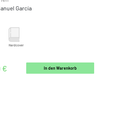
anuel García
Hardcover
9 €
In den Warenkorb