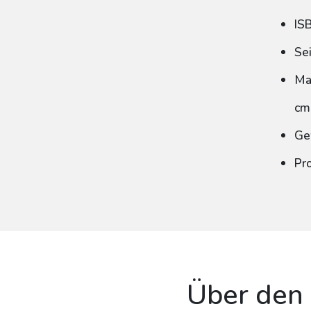
IS
Se
Ma
cm
Ge
Pr
Über den