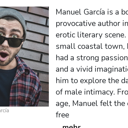
Manuel García is a b
provocative author i
erotic literary scene.
small coastal town,
had a strong passion
and a vivid imaginat
him to explore the d
of male intimacy. F
age, Manuel felt the 
rcía
free
...
mehr