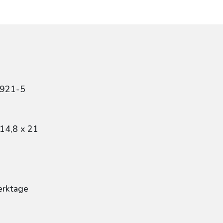
4921-5
14,8 x 21
erktage