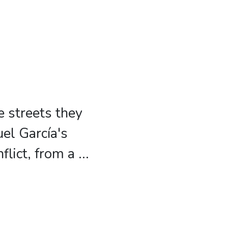
e streets they
uel García's
flict, from a
...