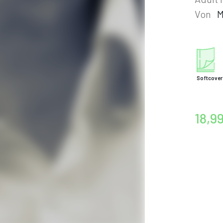
Von
M
Softcover
18,9