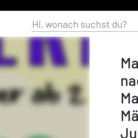
Ma
na
Ma
Mä
Ju