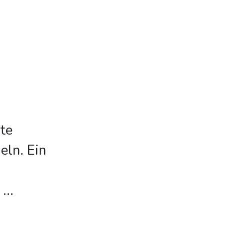
te
ln. Ein
...