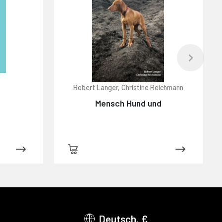
Robert Langer, Christine Reichmann
K
Mensch Hund und
Deutsch, €