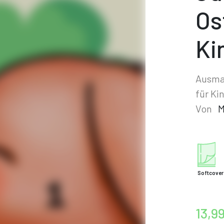
Os
Ki
Ausma
für K
Von
M
Softcover
13,9