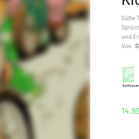
Süße T
Sprüch
und E
Von
S
Softcover
14,9