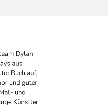
vteam Dylan
ays aus
to: Buch auf,
mor und guter
 Mal- und
unge Künstler