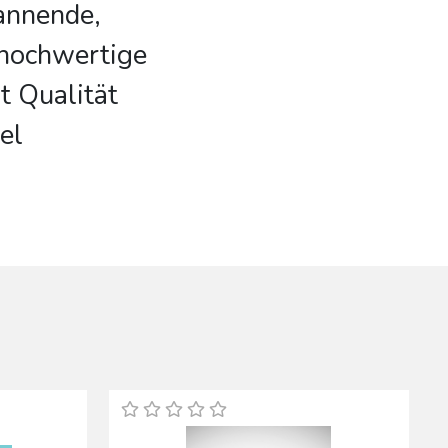
annende,
 hochwertige
t Qualität
el