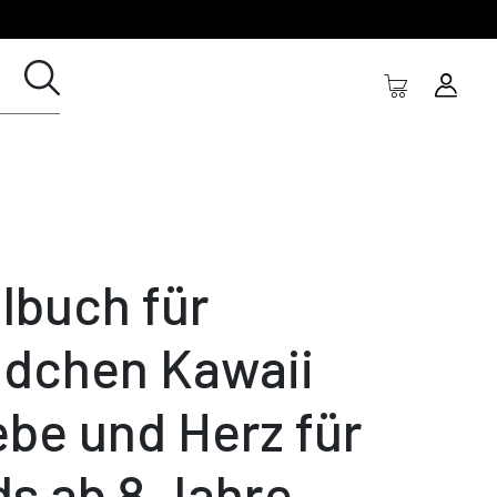
lbuch für
dchen Kawaii
ebe und Herz für
ds ab 8 Jahre