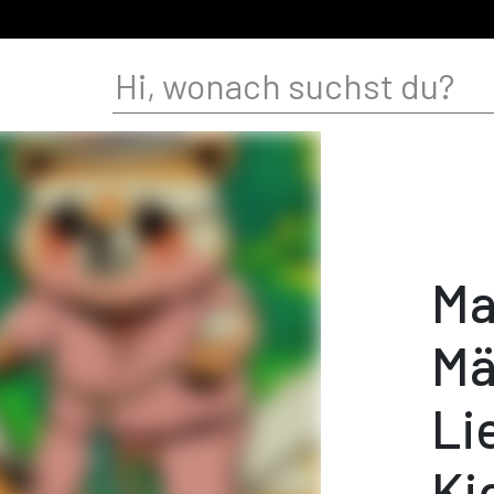
Ma
Mä
Li
Ki