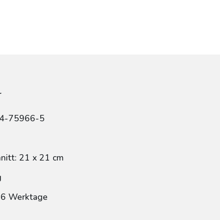
r
84-75966-5
itt: 21 x 21 cm
g
: 6 Werktage