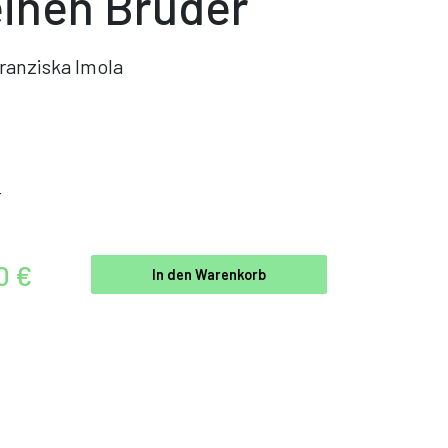
einen Bruder
ranziska Imola
r
0 €
In den Warenkorb