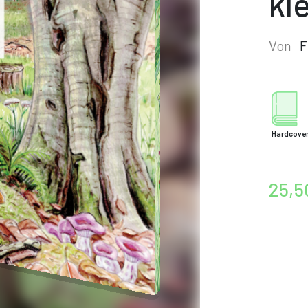
kl
Von
F
Hardcove
25,5