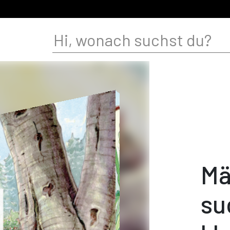
Mä
su