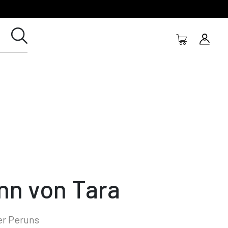
nn von Tara
er Peruns