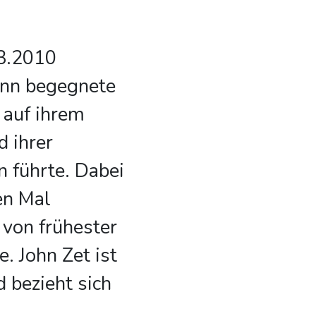
03.2010
ynn begegnete
 auf ihrem
d ihrer
 führte. Dabei
en Mal
 von frühester
e. John Zet ist
 bezieht sich