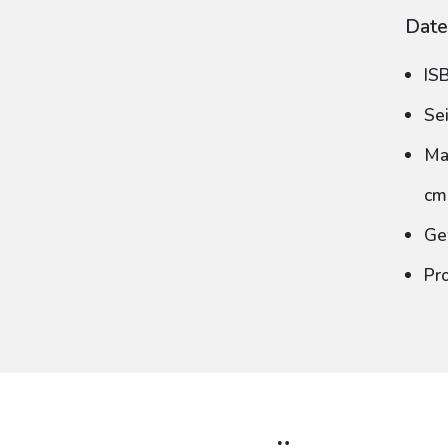
Date
IS
Se
Ma
cm
Ge
Pr