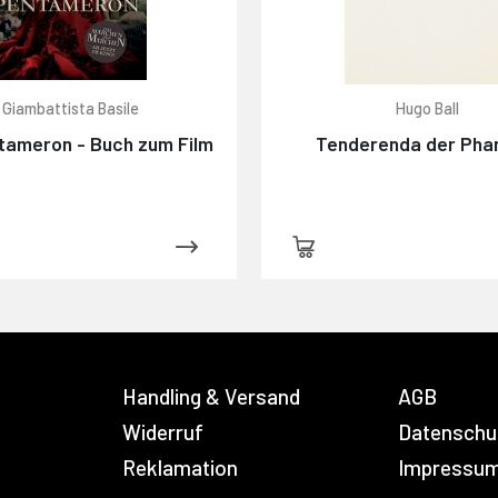
Giambattista Basile
Hugo Ball
tameron - Buch zum Film
Tenderenda der Pha
Handling & Versand
AGB
Widerruf
Datenschu
Reklamation
Impressu