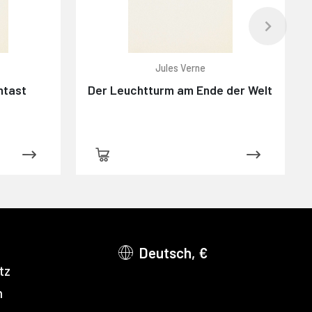
Jules Verne
ntast
Der Leuchtturm am Ende der Welt
Deutsch, €
tz
m