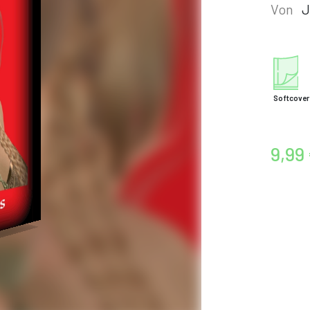
Von
J
Softcover
9,99