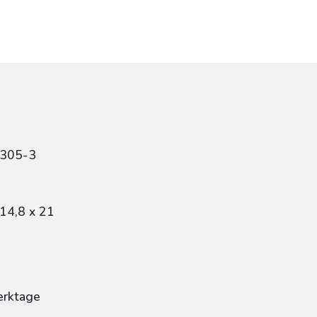
3305-3
14,8 x 21
erktage