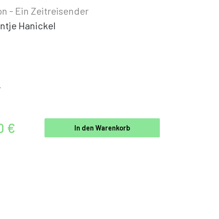
n - Ein Zeitreisender
ntje Hanickel
r
0 €
In den Warenkorb