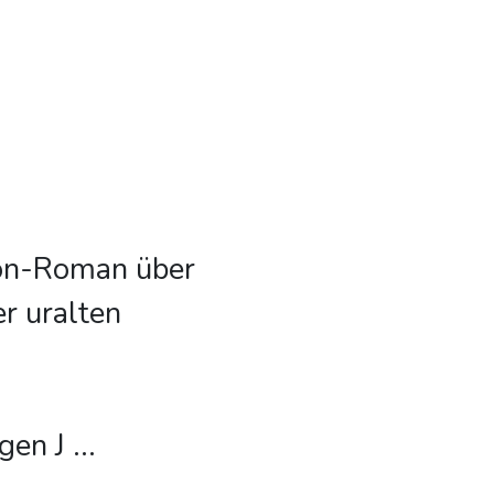
tion-Roman über
r uralten
gen J
...