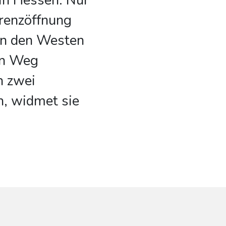
in Hessen. Nur
Grenzöffnung
 in den Westen
en Weg
n zwei
, widmet sie