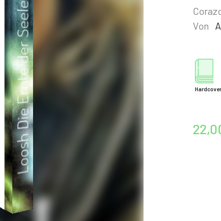
Corazo
Von
A
Hardcove
22,0