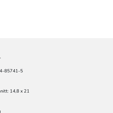
r
84-85741-5
itt: 14,8 x 21
g