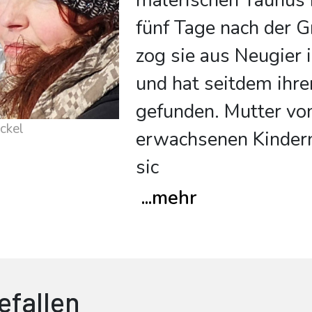
malerischen Taunus 
fünf Tage nach der 
zog sie aus Neugier
und hat seitdem ihr
gefunden. Mutter vo
ckel
erwachsenen Kindern
sic
...
mehr
efallen