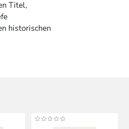
en Titel,
efe
n historischen