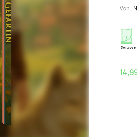
Von
N
Softcover
14,9