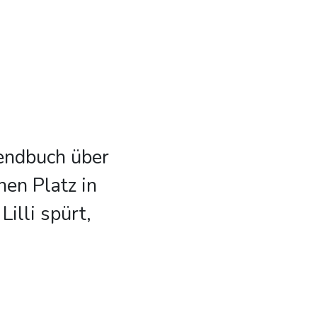
ugendbuch über
en Platz in
illi spürt,