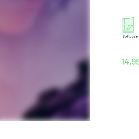
Softcover
14,9