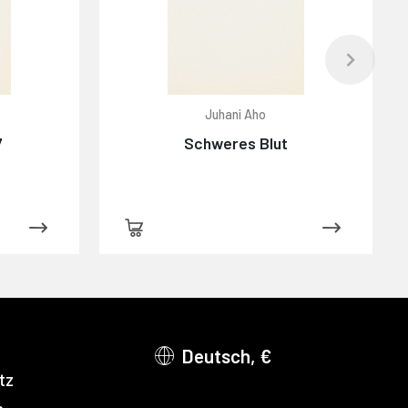
Juhani Aho
7
Schweres Blut
Deutsch, €
tz