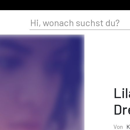
Li
Dr
Von
K