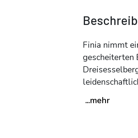
Beschrei
Finia nimmt ei
gescheiterten
Dreisesselberg
leidenschaftli
...mehr