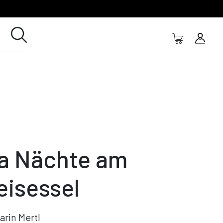
la Nächte am
eisessel
arin Mertl