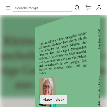
-LookInside-