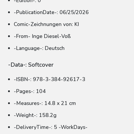
-Edition-: 0
-PublicationDate-: 06/25/2026
Comic-Zeichnungen von: KI
-From- Inge Diesel-Voß
-Language-: Deutsch
-Data-: Softcover
-ISBN-: 978-3-384-92617-3
-Pages-: 104
-Measures-: 14.8 x 21 cm
-Weight-: 158.2g
-DeliveryTime-: 5 -WorkDays-