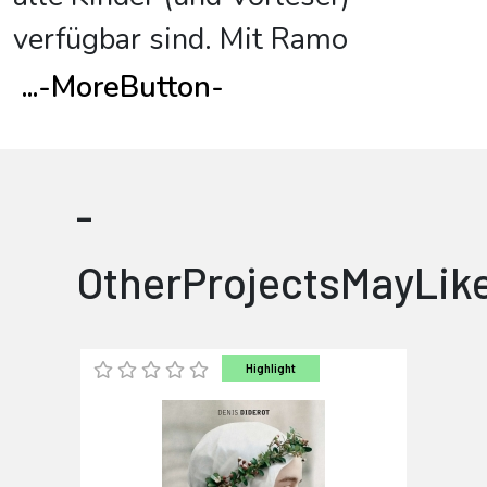
verfügbar sind. Mit Ramo
...
-MoreButton-
-
OtherProjectsMayLik
Highlight