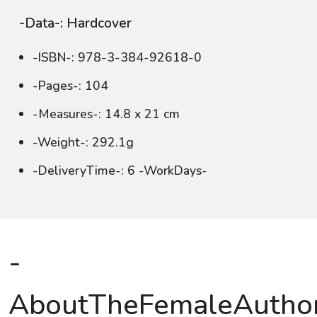
-Data-: Hardcover
-ISBN-: 978-3-384-92618-0
-Pages-: 104
-Measures-: 14.8 x 21 cm
-Weight-: 292.1g
-DeliveryTime-: 6 -WorkDays-
-
AboutTheFemaleAutho