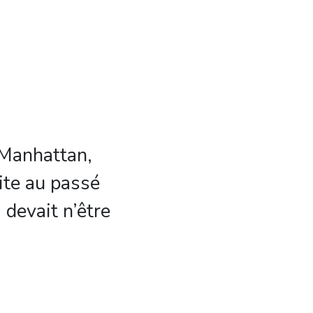
 Manhattan,
lite au passé
 devait n’être