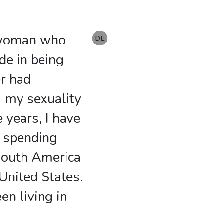
n woman who
EN
DE
DE
DE
DE
DE
DE
de in being
er had
 my sexuality
 years, I have
, spending
South America
 United States.
en living in