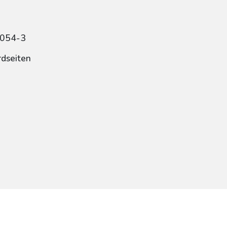
5054-3
rdseiten