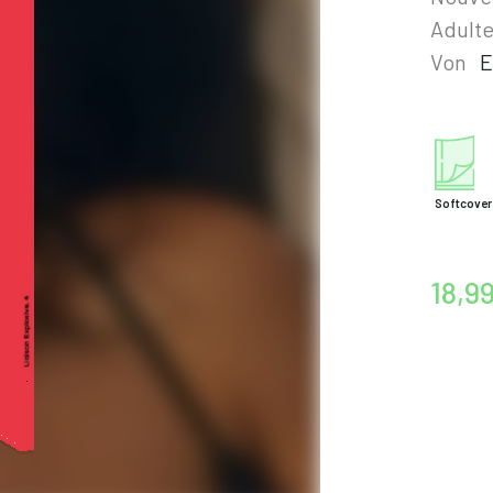
Adult
Von
E
Softcover
18,9