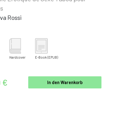
es
va Rossi
Hardcover
E-Book
(EPUB)
9 €
In den Warenkorb