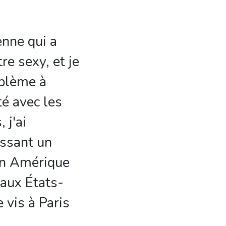
enne qui a
tre sexy, et je
oblème à
é avec les
 j'ai
ssant un
en Amérique
 aux États-
 vis à Paris