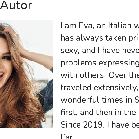
 Autor
I am Eva, an Italia
has always taken pri
sexy, and I have nev
problems expressing
with others. Over the
traveled extensively
wonderful times in 
first, and then in the
Since 2019, I have be
Pari