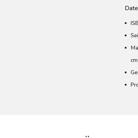
Date
IS
Se
Ma
cm
Ge
Pr