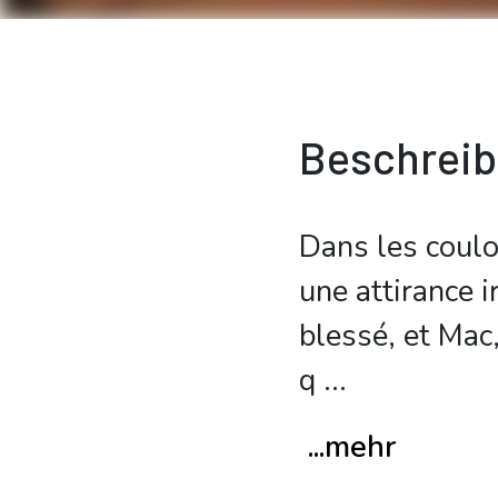
Beschrei
Dans les coulo
une attirance i
blessé, et Mac,
q
...
...mehr