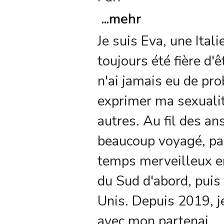
...
mehr
Je suis Eva, une Itali
toujours été fière d'ê
n'ai jamais eu de pr
exprimer ma sexualit
autres. Au fil des ans,
beaucoup voyagé, pa
temps merveilleux 
du Sud d'abord, puis
Unis. Depuis 2019, je
avec mon partenai