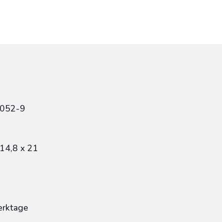
5052-9
14,8 x 21
erktage