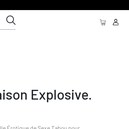
aison Explosive.
le Érotique de Sexe Tabou pour