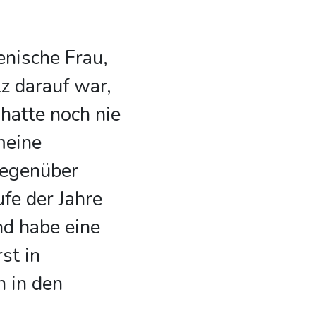
ienische Frau,
z darauf war,
 hatte noch nie
meine
gegenüber
fe der Jahre
und habe eine
st in
 in den