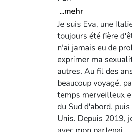
...
mehr
Je suis Eva, une Itali
toujours été fière d'ê
n'ai jamais eu de pr
exprimer ma sexualit
autres. Au fil des ans,
beaucoup voyagé, pa
temps merveilleux 
du Sud d'abord, puis
Unis. Depuis 2019, je
avec mon partenai