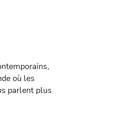
contemporains,
nde où les
s parlent plus