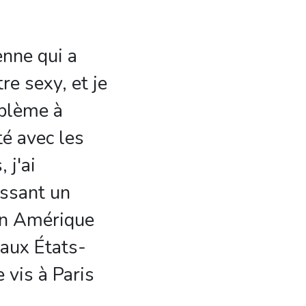
enne qui a
tre sexy, et je
oblème à
é avec les
 j'ai
ssant un
en Amérique
 aux États-
 vis à Paris