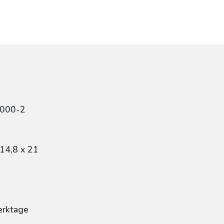
2000-2
14,8 x 21
erktage