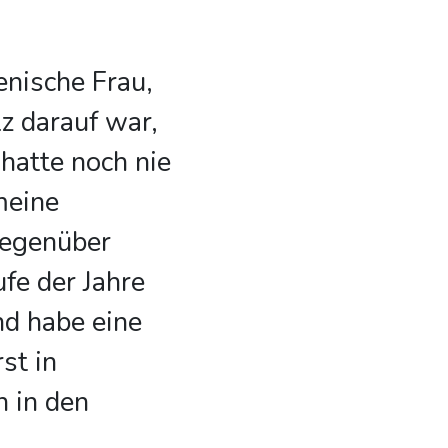
ienische Frau,
z darauf war,
 hatte noch nie
meine
gegenüber
fe der Jahre
und habe eine
st in
 in den