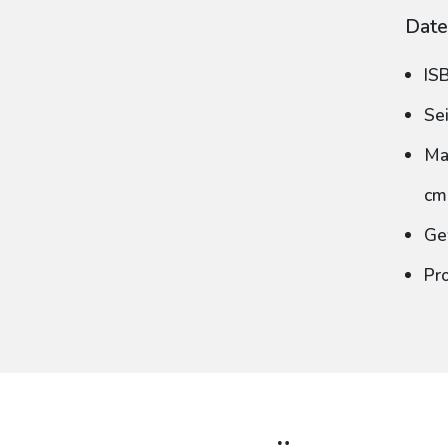
Date
IS
Se
Ma
cm
Ge
Pr