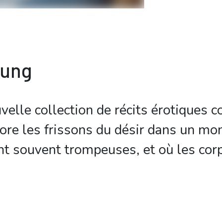
bung
velle collection de récits érotiques 
ore les frissons du désir dans un mo
t souvent trompeuses, et où les corp