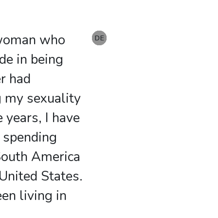
n woman who
EN
DE
DE
DE
DE
DE
DE
de in being
er had
 my sexuality
 years, I have
, spending
South America
 United States.
en living in