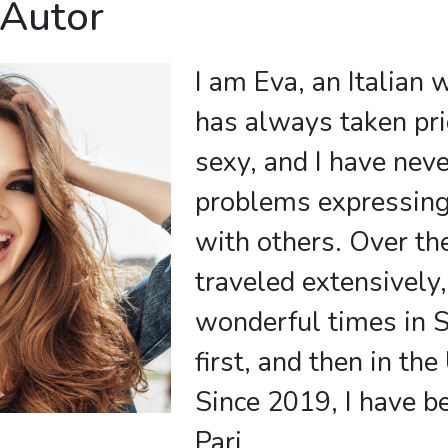
 Autor
I am Eva, an Italia
has always taken pri
sexy, and I have nev
problems expressing
with others. Over the
traveled extensively
wonderful times in 
first, and then in the
Since 2019, I have be
Pari