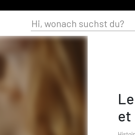
Le
et 
Histoi