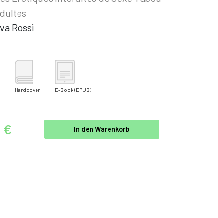
dultes
va Rossi
Hardcover
E-Book
(EPUB)
9 €
In den Warenkorb