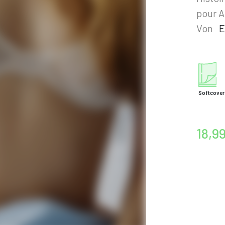
pour A
Von
E
Softcover
18,9