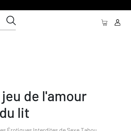
 jeu de l'amour
du lit
res Érotiques Interdites de Sexe Tabou