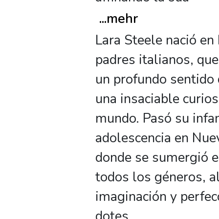
...
mehr
Lara Steele nació en
padres italianos, que
un profundo sentido d
una insaciable curios
mundo. Pasó su infan
adolescencia en Nuev
donde se sumergió e
todos los géneros, 
imaginación y perfe
dotes