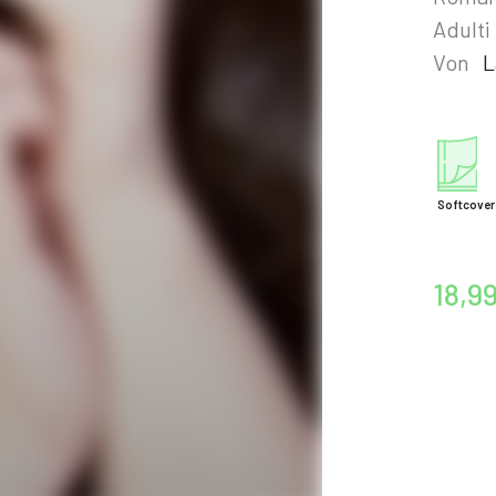
Adulti
Von
L
Softcover
18,9