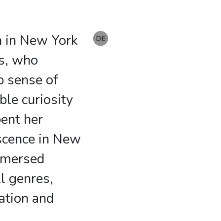
n in New York
EN
DE
DE
ts, who
ep sense of
ble curiosity
pent her
scence in New
mmersed
ll genres,
ation and