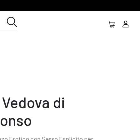
 Vedova di
fonso
o Erotico con Sesso Esplicito per