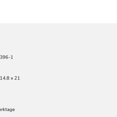
4396-1
14,8 x 21
erktage