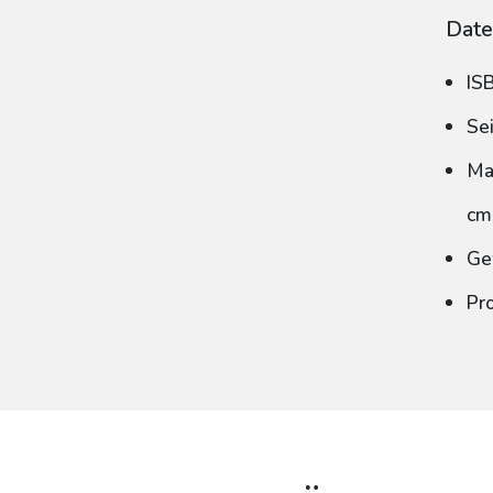
Date
IS
Se
Ma
cm
Ge
Pr