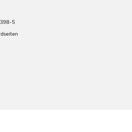
4398-5
rdseiten