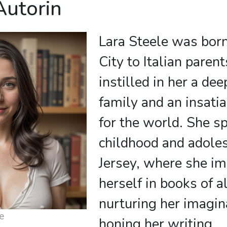
Autorin
Lara Steele was bor
City to Italian paren
instilled in her a de
family and an insatia
for the world. She s
childhood and adole
Jersey, where she i
herself in books of a
nurturing her imagin
e
honing her writing