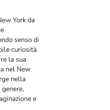
 New York da
le
ondo senso di
bile curiosità
re la sua
za nel New
rge nella
i genere,
aginazione e