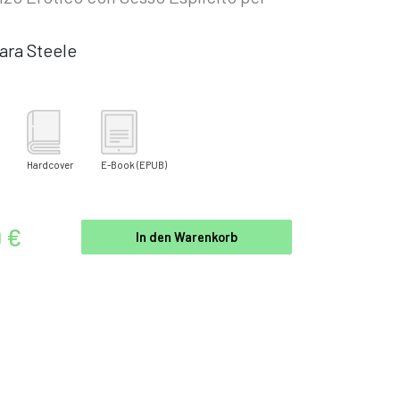
ara Steele
Hardcover
E-Book
(EPUB)
9 €
In den Warenkorb