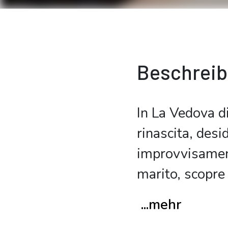
Beschrei
In La Vedova di
rinascita, desi
improvvisament
marito, scopre
...mehr