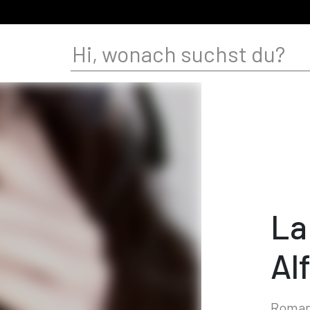
La
Al
Romanz