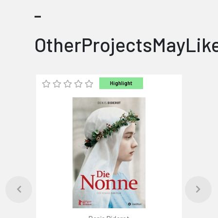
-
OtherProjectsMayLik
Highlight