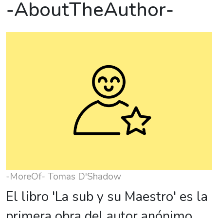
-AboutTheAuthor-
-MoreOf- Tomas D'Shadow
El libro 'La sub y su Maestro' es la
primera obra del autor anónimo