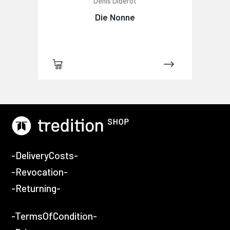
Denis Diderot
Die Nonne
-DeliveryCosts-
-Revocation-
-Returning-
-TermsOfCondition-