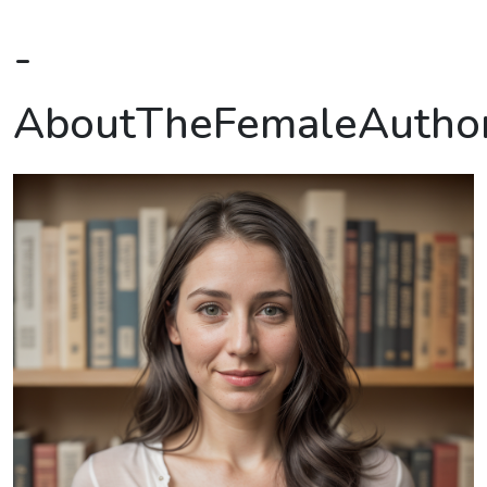
-
AboutTheFemaleAutho