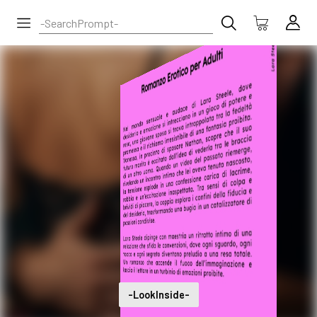
-LookInside-