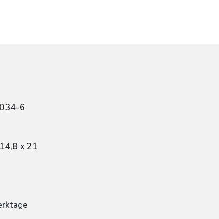
7034-6
14,8 x 21
erktage