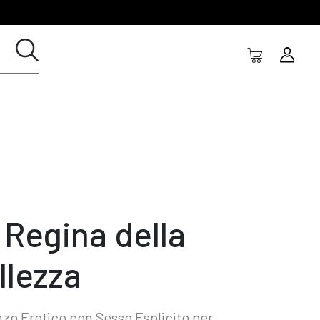
 Regina della
llezza
o Erotico con Sesso Esplicito per