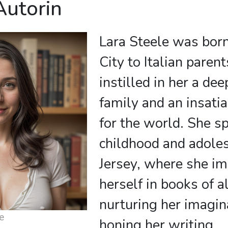
Autorin
Lara Steele was bor
City to Italian paren
instilled in her a de
family and an insatia
for the world. She s
childhood and adole
Jersey, where she i
herself in books of a
nurturing her imagin
e
honing her writing