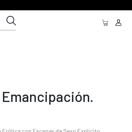
 Emancipación.
 Erótica con Escenas de Sexo Explícito