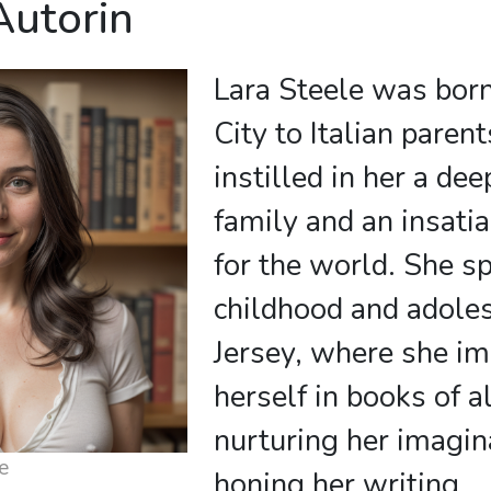
Autorin
Lara Steele was bor
City to Italian paren
instilled in her a de
family and an insatia
for the world. She s
childhood and adole
Jersey, where she i
herself in books of a
nurturing her imagin
e
honing her writing