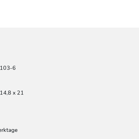
0103-6
14,8 x 21
erktage