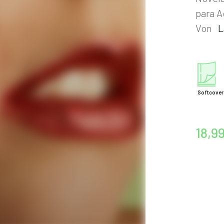
para A
Von
L
Softcover
18,9