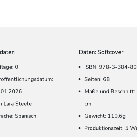
daten
Daten: Softcover
flage: 0
ISBN: 978-3-384-8
röffentlichungsdatum:
Seiten: 68
.01.2026
Maße und Beschnitt: 
n Lara Steele
cm
rache: Spanisch
Gewicht: 110,6g
Produktionszeit: 5 W