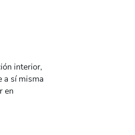
ón interior,
e a sí misma
r en