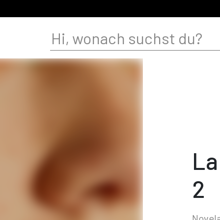
La
2
Novela