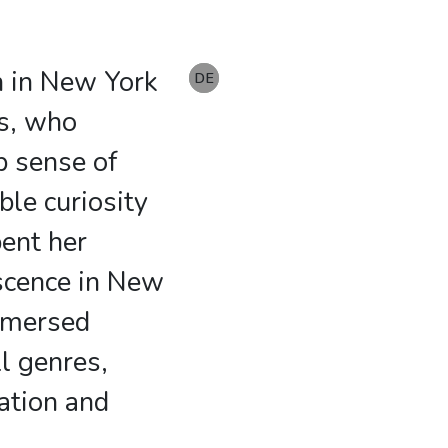
n in New York
EN
DE
DE
ts, who
ep sense of
ble curiosity
pent her
scence in New
mmersed
ll genres,
ation and