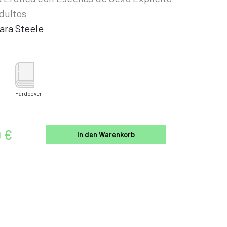
dultos
ara Steele
Hardcover
9 €
In den Warenkorb