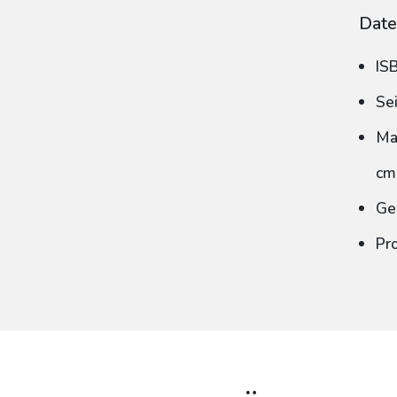
Date
IS
Se
Ma
cm
Ge
Pr