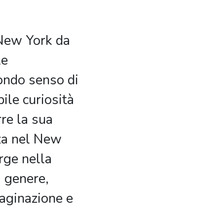
 New York da
le
ondo senso di
bile curiosità
re la sua
za nel New
rge nella
i genere,
aginazione e