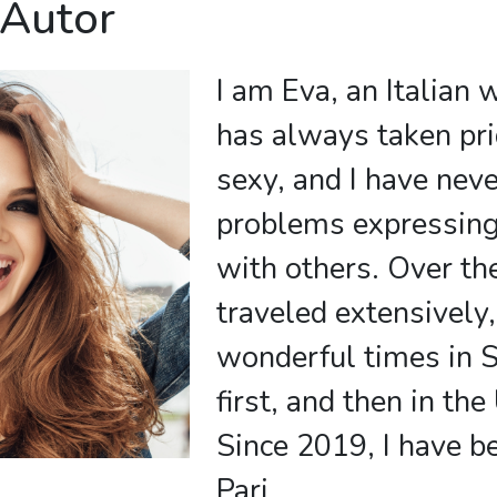
 Autor
I am Eva, an Italia
has always taken pri
sexy, and I have nev
problems expressing
with others. Over the
traveled extensively
wonderful times in 
first, and then in the
Since 2019, I have be
Pari