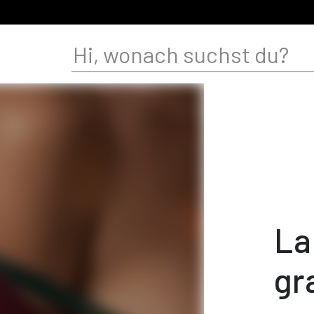
La
gr