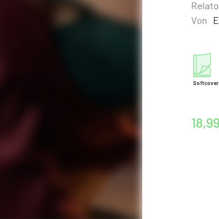
Relato
Von
E
Softcover
18,9