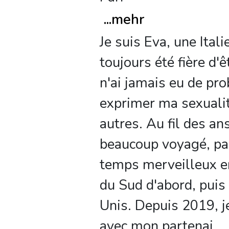
...
mehr
Je suis Eva, une Itali
toujours été fière d'ê
n'ai jamais eu de pr
exprimer ma sexualit
autres. Au fil des ans,
beaucoup voyagé, pa
temps merveilleux 
du Sud d'abord, puis
Unis. Depuis 2019, je
avec mon partenai