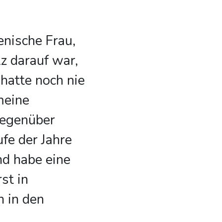
ienische Frau,
z darauf war,
 hatte noch nie
meine
gegenüber
fe der Jahre
und habe eine
st in
 in den