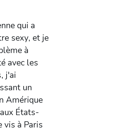
enne qui a
tre sexy, et je
oblème à
é avec les
 j'ai
ssant un
en Amérique
 aux États-
 vis à Paris