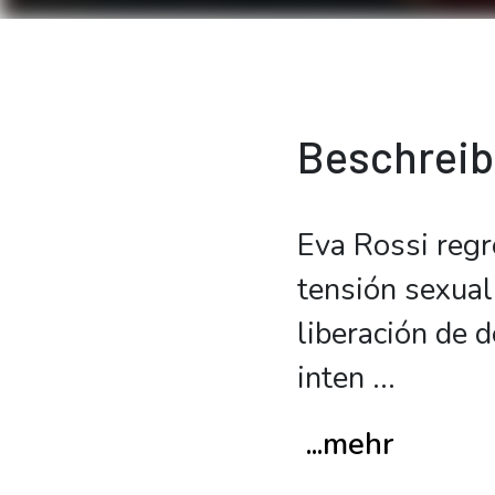
Beschrei
Eva Rossi regr
tensión sexual
liberación de 
inten
...
...mehr