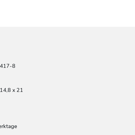
3417-8
14,8 x 21
erktage