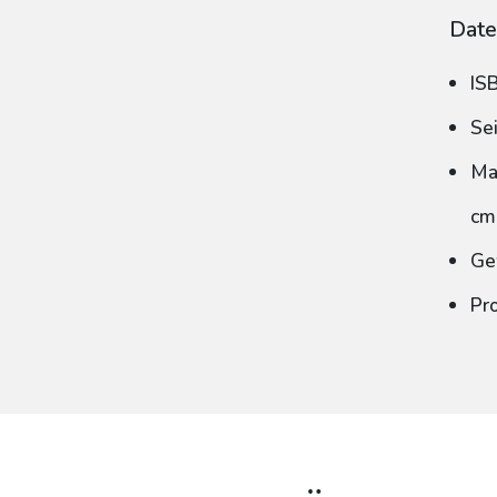
Date
IS
Se
Ma
cm
Ge
Pr