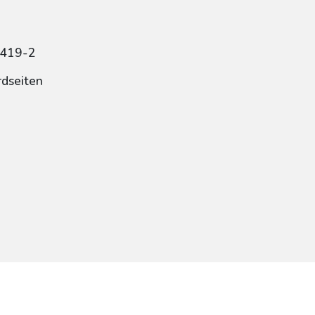
3419-2
rdseiten