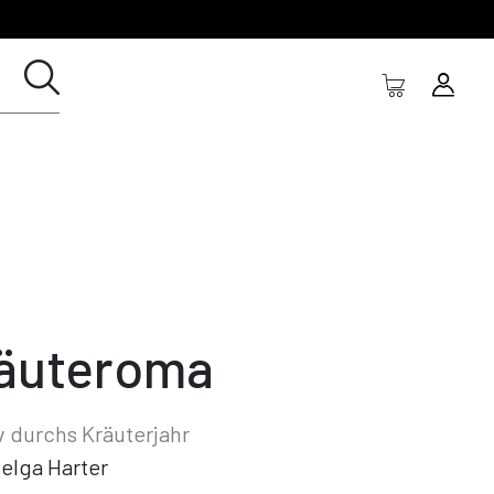
äuteroma
v durchs Kräuterjahr
elga Harter