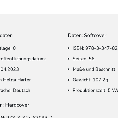
daten
Daten: Softcover
flage: 0
ISBN: 978-3-347-8
röffentlichungsdatum:
Seiten: 56
.04.2023
Maße und Beschnitt:
n Helga Harter
Gewicht: 107,2g
rache: Deutsch
Produktionszeit: 5 W
n: Hardcover
BN: 978-3-347-82093-7