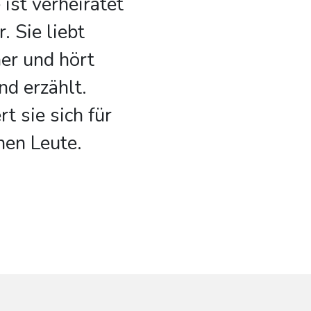
ist verheiratet
. Sie liebt
er und hört
d erzählt.
t sie sich für
hen Leute.