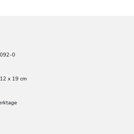
2092-0
 12 x 19 cm
erktage