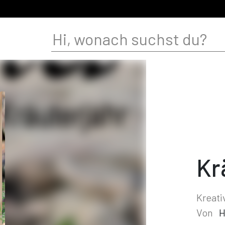
Kr
Kreati
Von
H