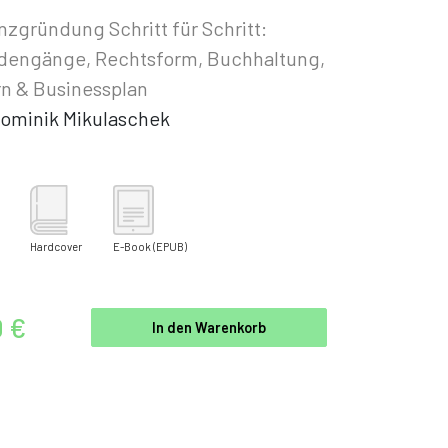
nzgründung Schritt für Schritt:
dengänge, Rechtsform, Buchhaltung,
n & Businessplan
ominik Mikulaschek
Hardcover
E-Book
(EPUB)
0 €
In den Warenkorb