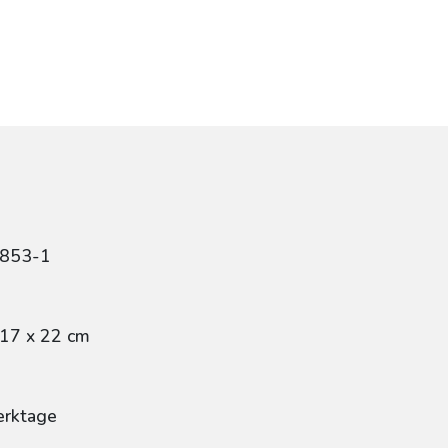
9853-1
 17 x 22 cm
erktage