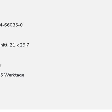
84-66035-0
itt: 21 x 29,7
g
: 5 Werktage