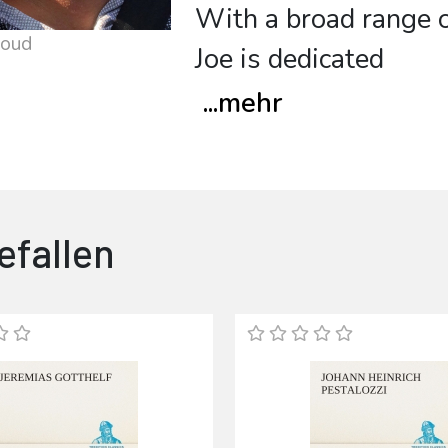
With a broad range o
moud
Joe is dedicated
...
mehr
efallen