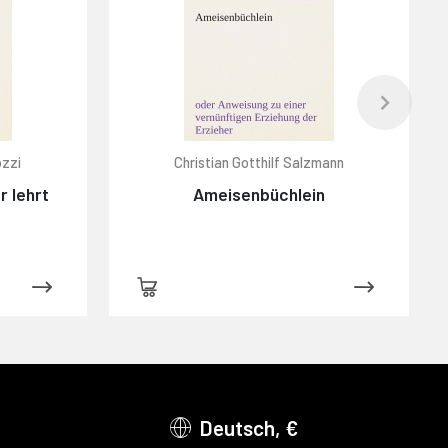
ozzi
Christian Gotthilf Salzmann
r lehrt
Ameisenbüchlein
Deutsch, €