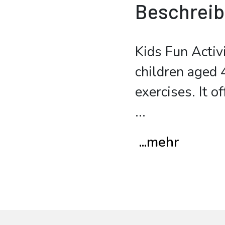
Beschrei
Kids Fun Activ
children aged 4
exercises. It o
...
...mehr