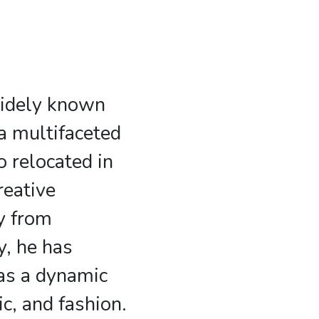
idely known
a multifaceted
o relocated in
reative
y from
, he has
as a dynamic
ic, and fashion.