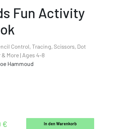
ds Fun Activity
ok
ncil Control, Tracing, Scissors, Dot
 & More | Ages 4–8
oe Hammoud
9 €
In den Warenkorb