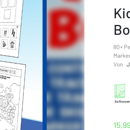
Ki
Bo
80+ Pe
Marker
Von
J
Softcover
15,9