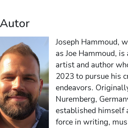
 Autor
Joseph Hammoud, w
as Joe Hammoud, is 
artist and author wh
2023 to pursue his c
endeavors. Originall
Nuremberg, Germany
established himself 
force in writing, mus