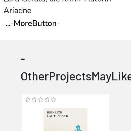
Ariadne
...
-MoreButton-
-
OtherProjectsMayLik