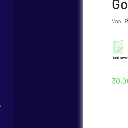
Go
Von
R
Softcover
30,0