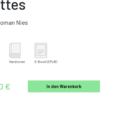
ttes
oman Nies
Hardcover
E-Book
(EPUB)
0 €
In den Warenkorb