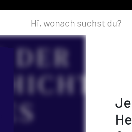
Je
He