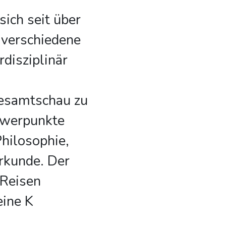
ich seit über
, verschiedene
disziplinär
Gesamtschau zu
hwerpunkte
hilosophie,
rkunde. Der
 Reisen
ine K