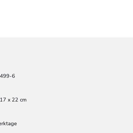
4499-6
 17 x 22 cm
erktage