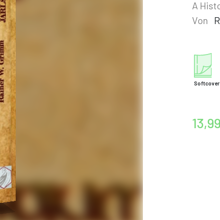
A Hist
Von
R
Softcover
13,9