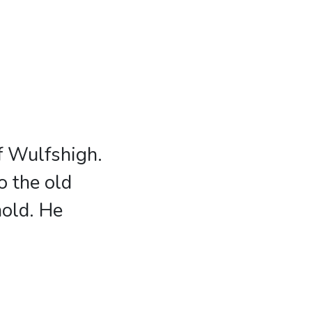
f Wulfshigh.
o the old
hold. He