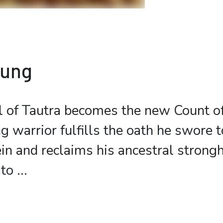
bung
l of Tautra becomes the new Count o
g warrior fulfills the oath he swore t
in and reclaims his ancestral strong
 to
...