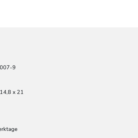
5007-9
14,8 x 21
erktage