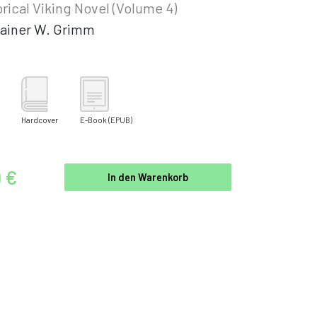
orical Viking Novel (Volume 4)
ainer W. Grimm
Hardcover
E-Book
(EPUB)
9 €
In den Warenkorb