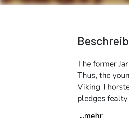
Beschrei
The former Jar
Thus, the youn
Viking Thorste
pledges fealty
...mehr