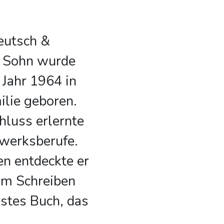
eutsch &
r Sohn wurde
Jahr 1964 in
ilie geboren.
luss erlernte
werksberufe.
en entdeckte er
um Schreiben
rstes Buch, das