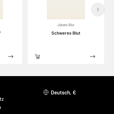
Juhani Aho
7
Schweres Blut
Deutsch, €
tz
m