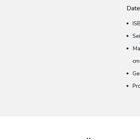
Date
IS
Se
Ma
cm
Ge
Pr