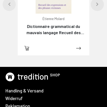
Étienne Molard
Dictionnaire grammatical du
mauvais langage Recueil des
expressions et des phrases
vicieuses usitées en France, et
notamment à Lyon
Handling & Versand
Widerruf
Reklamation