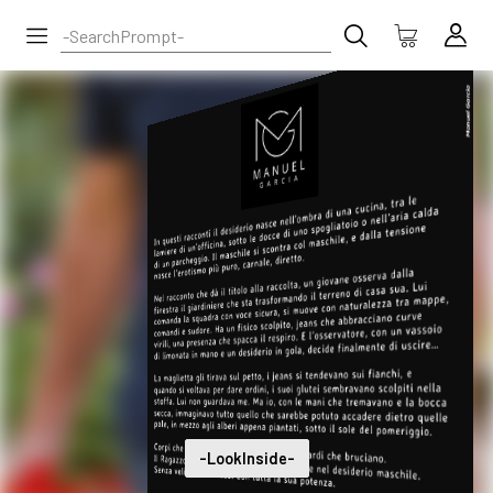
-LookInside-