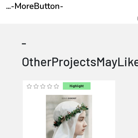
...
-MoreButton-
-
OtherProjectsMayLik
Highlight