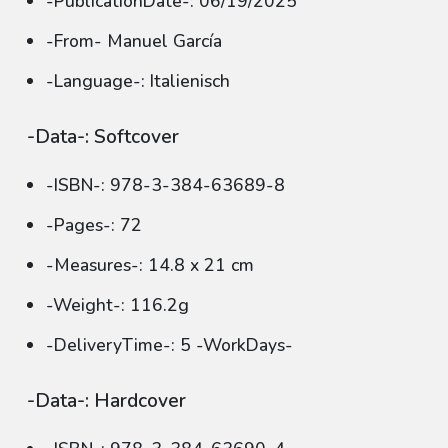
-PublicationDate-: 06/19/2025
-From- Manuel García
-Language-: Italienisch
-Data-: Softcover
-ISBN-: 978-3-384-63689-8
-Pages-: 72
-Measures-: 14.8 x 21 cm
-Weight-: 116.2g
-DeliveryTime-: 5 -WorkDays-
-Data-: Hardcover