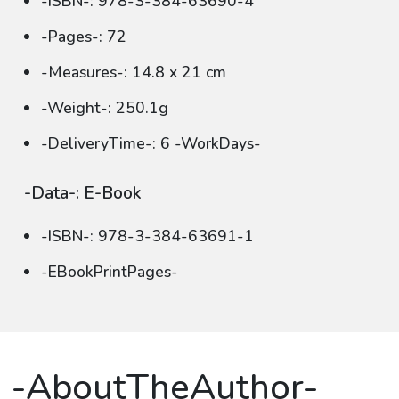
-ISBN-: 978-3-384-63690-4
-Pages-: 72
-Measures-: 14.8 x 21 cm
-Weight-: 250.1g
-DeliveryTime-: 6 -WorkDays-
-Data-: E-Book
-ISBN-: 978-3-384-63691-1
-EBookPrintPages-
-AboutTheAuthor-