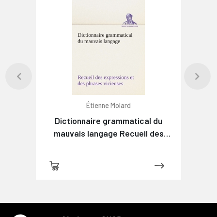
Étienne Molard
Dictionnaire grammatical du
mauvais langage Recueil des
expressions et des phrases
vicieuses usitées en France, et
notamment à Lyon