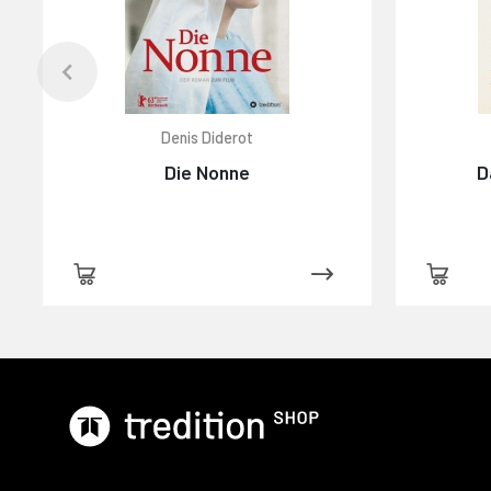
Denis Diderot
Die Nonne
D