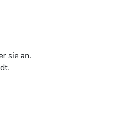
r sie an.
dt.