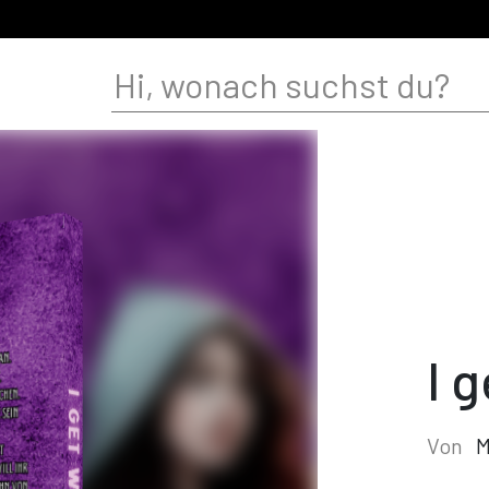
I 
Von
M