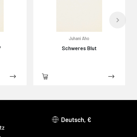
Juhani Aho
7
Schweres Blut
Deutsch, €
tz