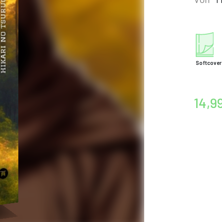
Softcover
14,9