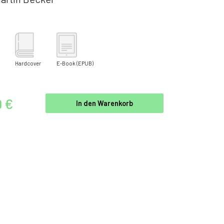
Hardcover
E-Book
(EPUB)
9 €
In den Warenkorb