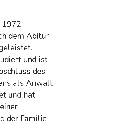
e 1972
ch dem Abitur
geleistet.
udiert und ist
Abschluss des
ens als Anwalt
tet und hat
einer
nd der Familie