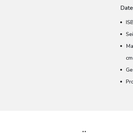
Date
IS
Se
Ma
cm
Ge
Pr