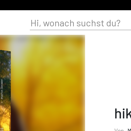
hi
Von
M