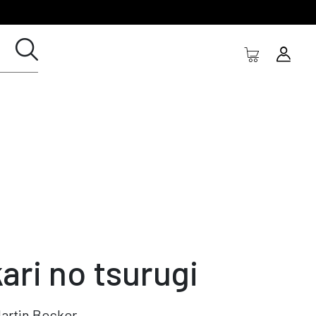
kari no tsurugi
artin Becker