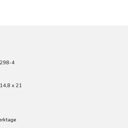
7298-4
14,8 x 21
erktage