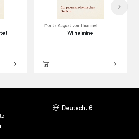
Moritz August von Thümmel
htet
Wilhelmine
Deutsch, €
tz
m