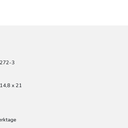
9272-3
14,8 x 21
erktage