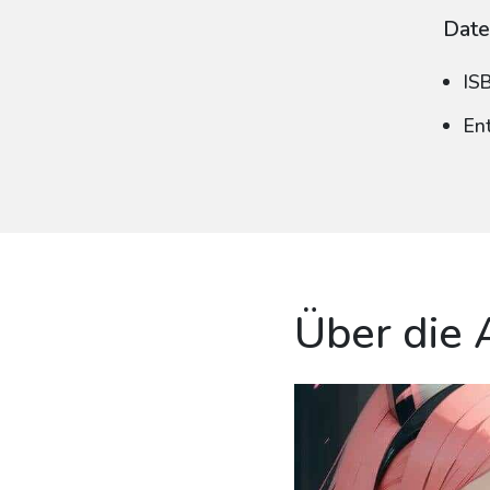
Date
IS
En
Über die 