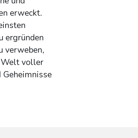
he und
en erweckt.
feinsten
zu ergründen
zu verweben,
e Welt voller
d Geheimnisse