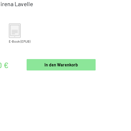
irena Lavelle
E-Book
(EPUB)
0 €
In den Warenkorb