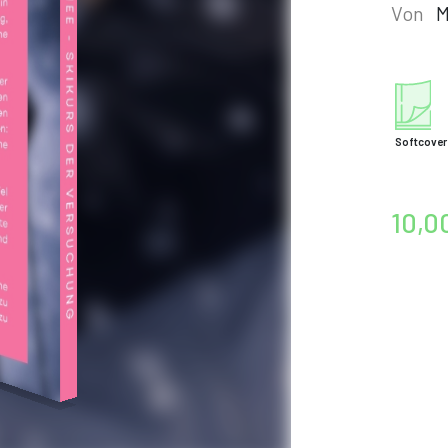
Von
M
Softcover
10,0