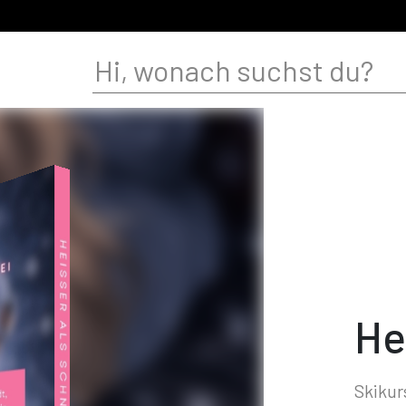
He
Skikur