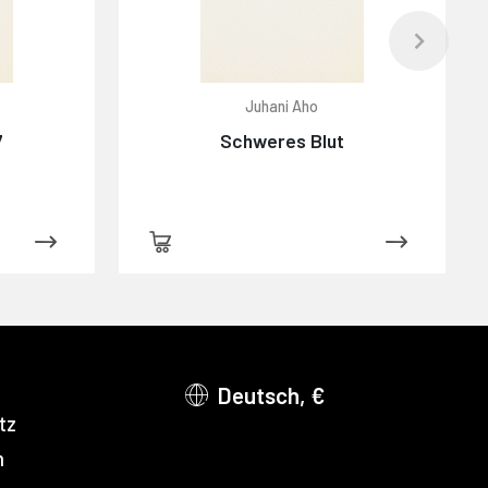
Juhani Aho
7
Schweres Blut
Deutsch, €
tz
m