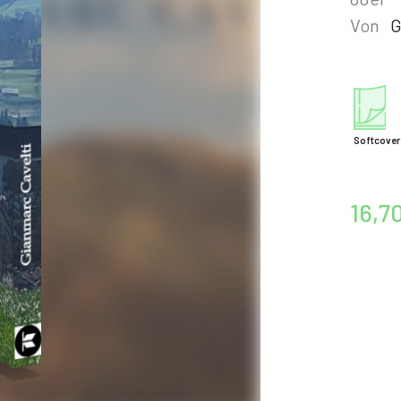
Von
G
Softcover
16,7