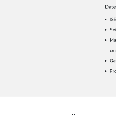
Date
IS
Se
Ma
cm
Ge
Pr