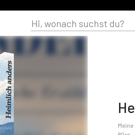
He
Meine 
80er