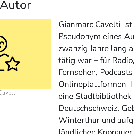
 Autor
Gianmarc Cavelti ist
Pseudonym eines Aut
zwanzig Jahre lang a
tätig war – für Radio
Fernsehen, Podcasts
Onlineplattformen. H
Cavelti
eine Stadtbibliothek 
Deutschschweiz. Ge
Winterthur und auf
ländlichen Knonauer