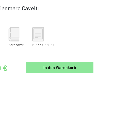
ianmarc Cavelti
Hardcover
E-Book
(EPUB)
0 €
In den Warenkorb