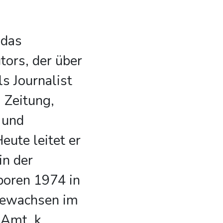
 das
ors, der über
ls Journalist
, Zeitung,
 und
eute leitet er
in der
boren 1974 in
gewachsen im
 Amt, k