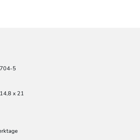
9704-5
14,8 x 21
erktage