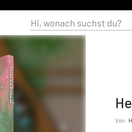
He
Von
H