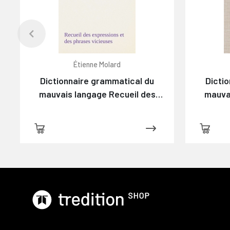
Étienne Molard
Dictionnaire grammatical du
Dicti
mauvais langage Recueil des
mauva
expressions et des phrases
expre
vicieuses usitées en France, et
vicieus
notamment à Lyon
n