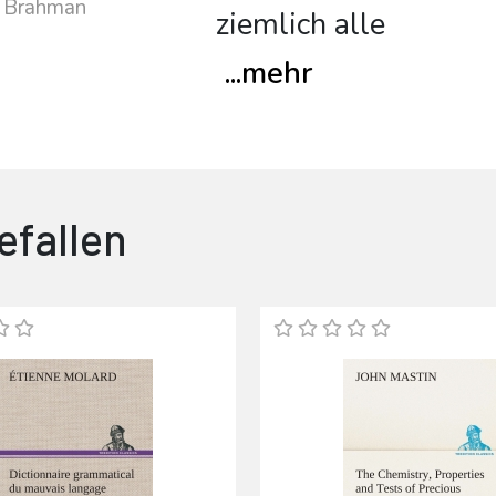
n Brahman
ziemlich alle
...
mehr
efallen