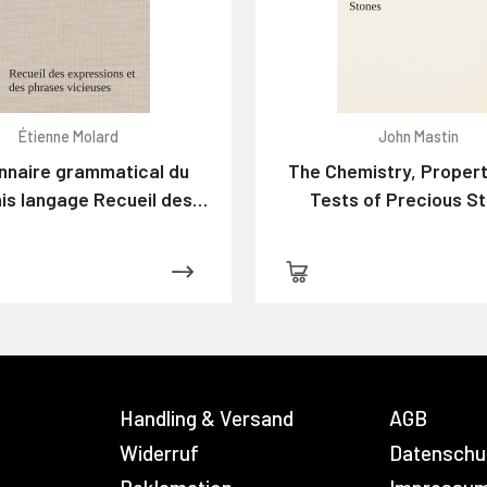
Étienne Molard
John Mastin
onnaire grammatical du
The Chemistry, Propert
is langage Recueil des
Tests of Precious S
ssions et des phrases
es usitées en France, et
otamment à Lyon
Handling & Versand
AGB
Widerruf
Datenschu