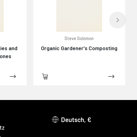
Steve Solomon
ies and
Organic Gardener's Composting
tones
Deutsch, €
tz