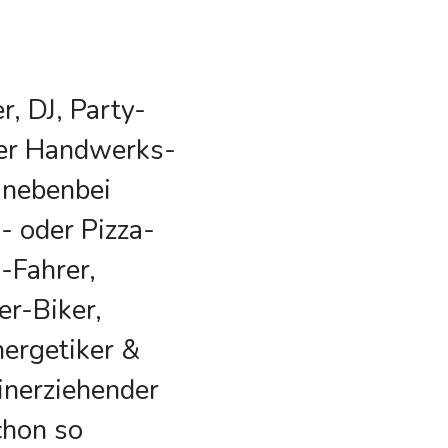
r, DJ, Party-
ter Handwerks-
h nebenbei
- oder Pizza-
-Fahrer,
er-Biker,
nergetiker &
einerziehender
chon so