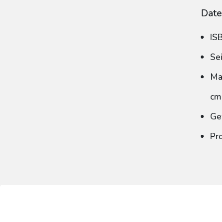
Date
IS
Se
Ma
cm
Ge
Pr