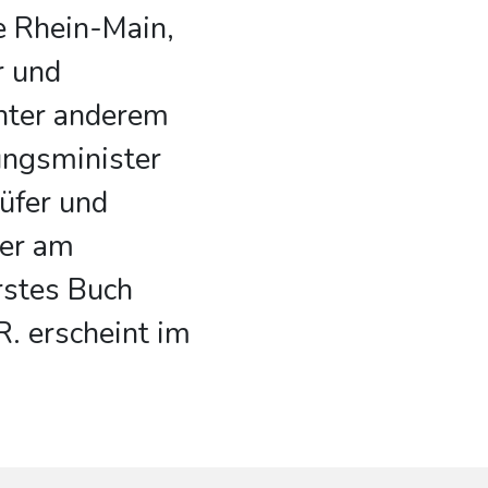
e Rhein-Main,
r und
nter anderem
ungsminister
üfer und
ter am
erstes Buch
erscheint im