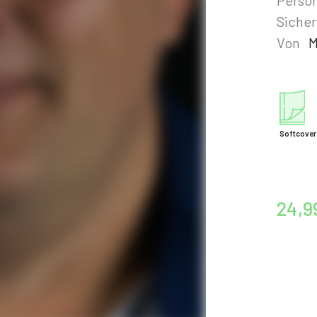
Sicher
Von
M
Softcover
24,9