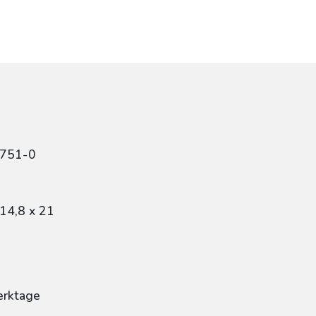
9751-0
14,8 x 21
erktage