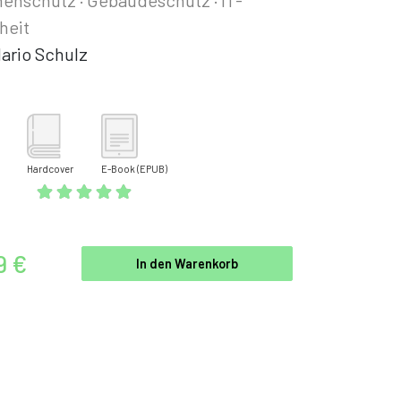
heit
ario Schulz
Hardcover
E-Book
(EPUB)
9 €
In den Warenkorb