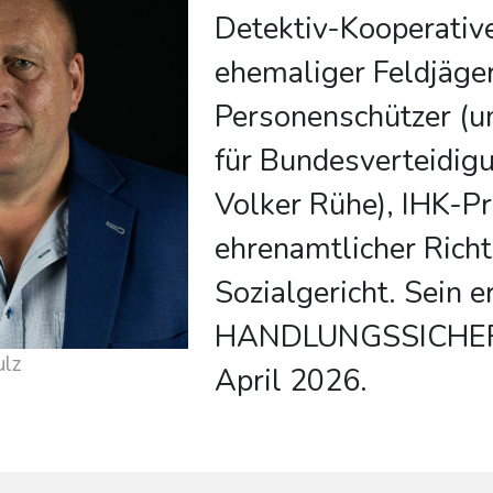
Detektiv-Kooperativ
ehemaliger Feldjäge
Personenschützer (u
für Bundesverteidig
Volker Rühe), IHK-Pr
ehrenamtlicher Rich
Sozialgericht. Sein 
HANDLUNGSSICHER. 
ulz
April 2026.