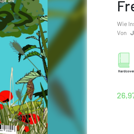
Fr
Wie I
Von
J
Hardcove
26,9