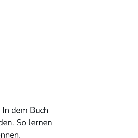
. In dem Buch
den. So lernen
nnen.