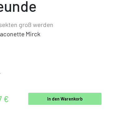
eunde
nsekten groß werden
aconette Mirck
r
7 €
In den Warenkorb