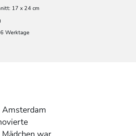
itt: 17 x 24 cm
g
: 6 Werktage
in Amsterdam
movierte
es Mädchen war