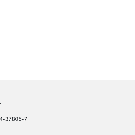
r
84-37805-7