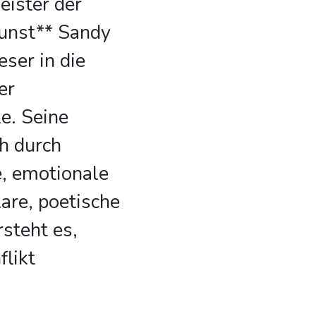
eister der
unst** Sandy
eser in die
er
e. Seine
h durch
e, emotionale
lare, poetische
rsteht es,
likt