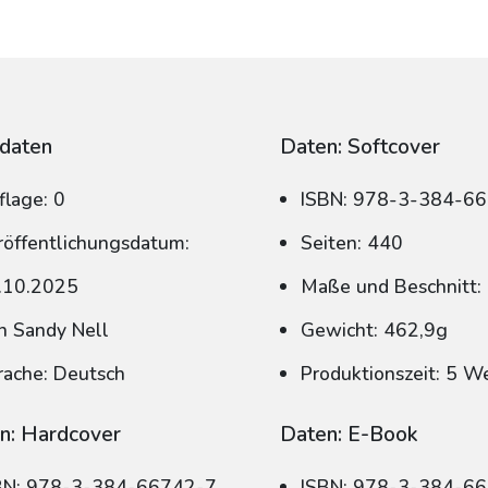
daten
Daten: Softcover
flage: 0
ISBN: 978-3-384-6
röffentlichungsdatum:
Seiten: 440
.10.2025
Maße und Beschnitt:
n Sandy Nell
Gewicht: 462,9g
rache: Deutsch
Produktionszeit: 5 W
n: Hardcover
Daten: E-Book
BN: 978-3-384-66742-7
ISBN: 978-3-384-6