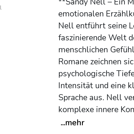
**Sandy Nell – Ein M
l
emotionalen Erzählk
Nell entführt seine L
faszinierende Welt d
menschlichen Gefühl
Romane zeichnen sic
psychologische Tief
Intensität und eine k
Sprache aus. Nell ve
komplexe innere Konf
...
mehr