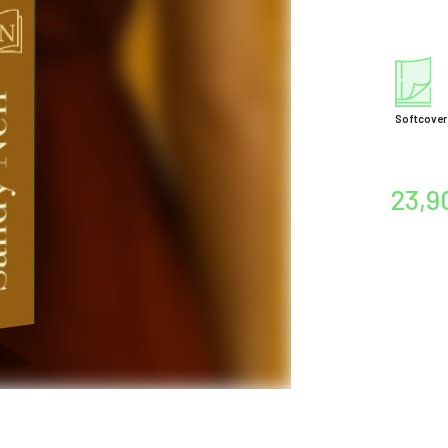
Softcover
23,9