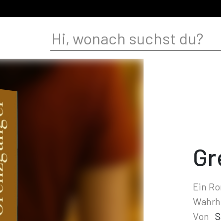
Gr
Ein Ro
Wahrh
Von
S