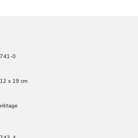
6741-0
 12 x 19 cm
erktage
6743-4