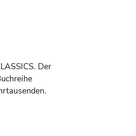
CLASSICS. Der
Buchreihe
hrtausenden.