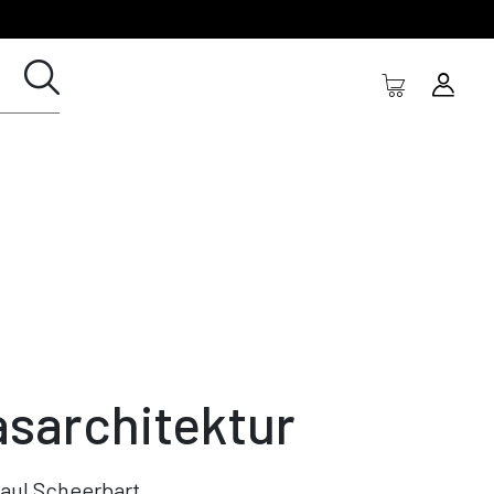
asarchitektur
aul Scheerbart