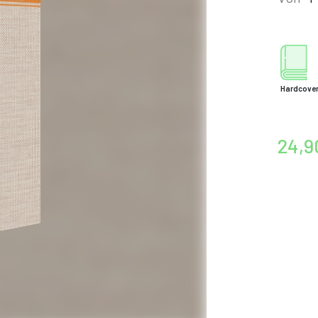
Hardcove
24,9