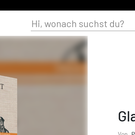
Gl
Von
P