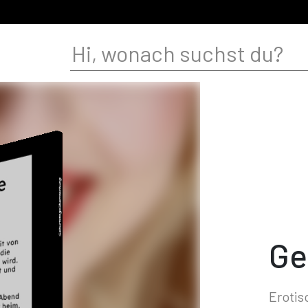
Ge
Erotis