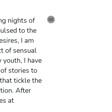
ing nights of
EN
DE
DE
pulsed to the
esires, I am
ct of sensual
 youth, I have
f stories to
hat tickle the
tion. After
es at