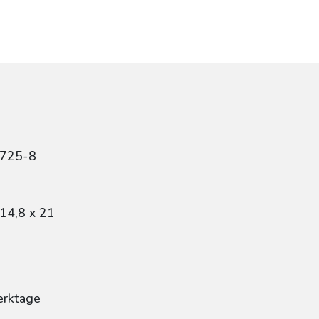
5725-8
14,8 x 21
erktage