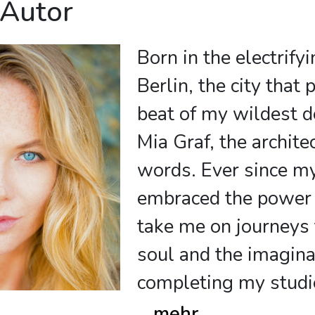
 Autor
Born in the electrify
Berlin, the city that 
beat of my wildest d
Mia Graf, the archite
words. Ever since my
embraced the power o
take me on journeys t
soul and the imagina
completing my studi
...
mehr