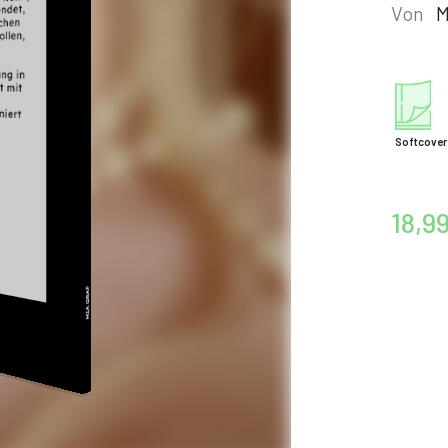
Von
M
Softcover
18,9