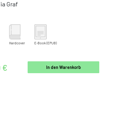
ia Graf
Hardcover
E-Book
(EPUB)
9 €
In den Warenkorb