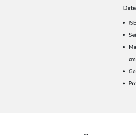
Date
IS
Se
Ma
cm
Ge
Pr