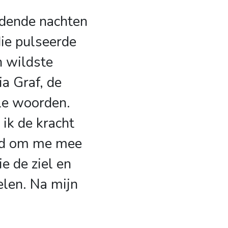
dende nachten
die pulseerde
n wildste
ia Graf, de
le woorden.
 ik de kracht
md om me mee
e de ziel en
elen. Na mijn