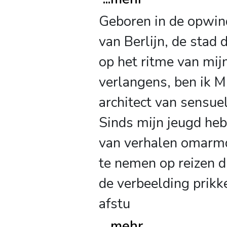
Geboren in de opwin
van Berlijn, de stad 
op het ritme van mij
verlangens, ben ik M
architect van sensue
Sinds mijn jeugd heb
van verhalen omar
te nemen op reizen di
de verbeelding prikk
afstu
...
mehr