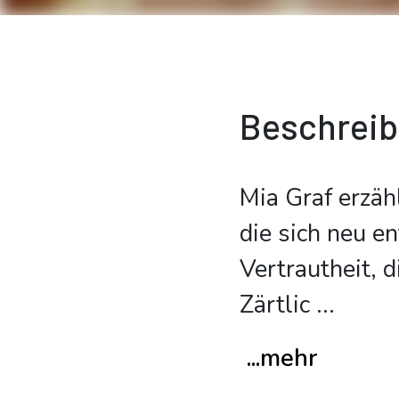
Beschrei
Mia Graf erzäh
die sich neu e
Vertrautheit, 
Zärtlic
...
...mehr