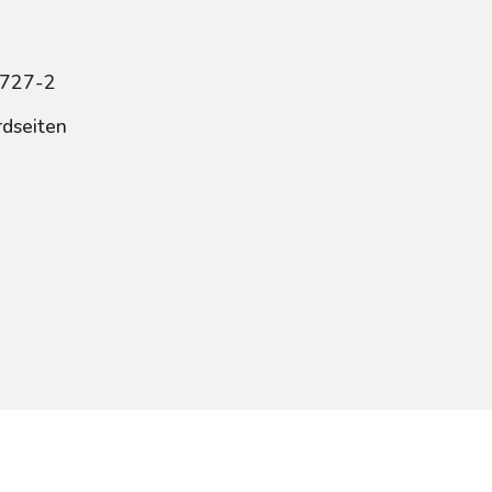
5727-2
rdseiten