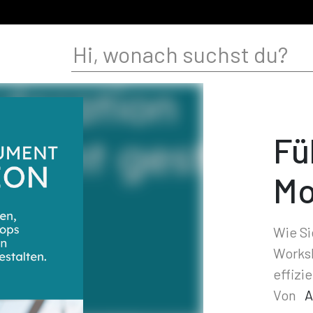
Fü
Mo
Wie S
Worksh
effizi
Von
A