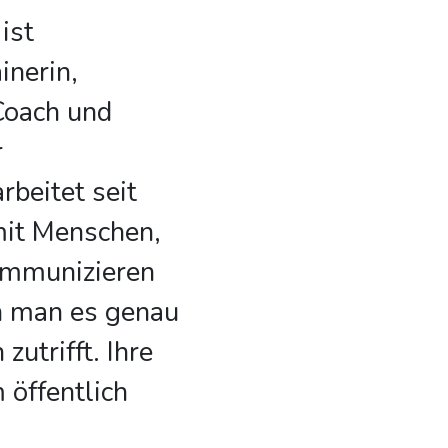
ist
nerin,
Coach und
r
rbeitet seit
mit Menschen,
kommunizieren
 man es genau
zutrifft. Ihre
 öffentlich