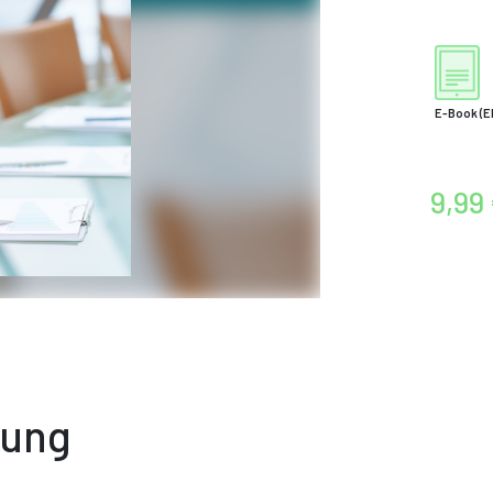
E-Book
(E
9,99
bung