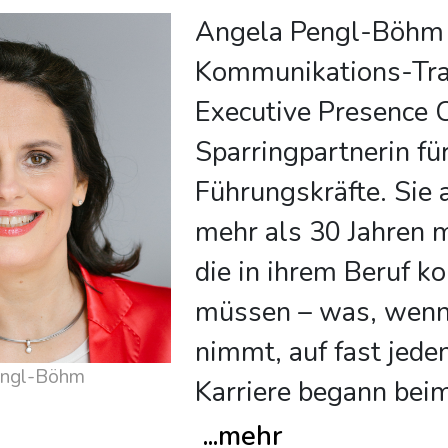
Angela Pengl-Böhm 
Kommunikations-Trai
Executive Presence 
Sparringpartnerin fü
Führungskräfte. Sie a
mehr als 30 Jahren 
die in ihrem Beruf 
müssen – was, wenn
nimmt, auf fast jeden 
engl-Böhm
Karriere begann beim
...
mehr