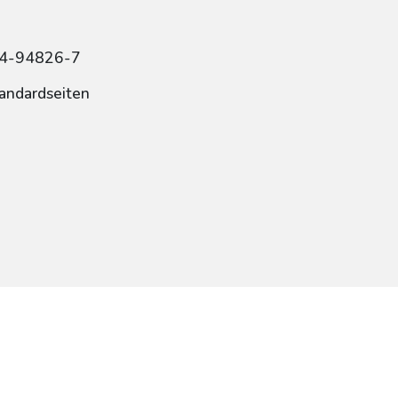
84-94826-7
tandardseiten