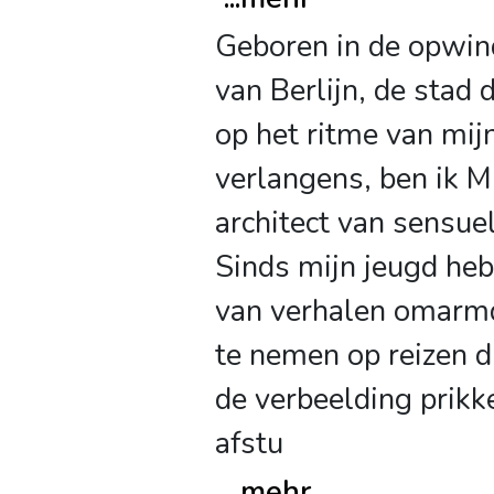
Geboren in de opwin
van Berlijn, de stad 
op het ritme van mij
verlangens, ben ik M
architect van sensue
Sinds mijn jeugd heb
van verhalen omar
te nemen op reizen di
de verbeelding prikk
afstu
...
mehr