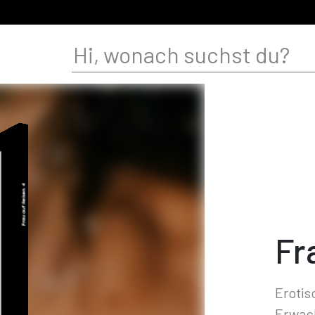
Fr
Erotis
Erwac