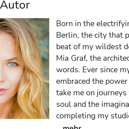
 Autor
Born in the electrify
Berlin, the city that 
beat of my wildest d
Mia Graf, the archite
words. Ever since my
embraced the power o
take me on journeys t
soul and the imagina
completing my studi
...
mehr