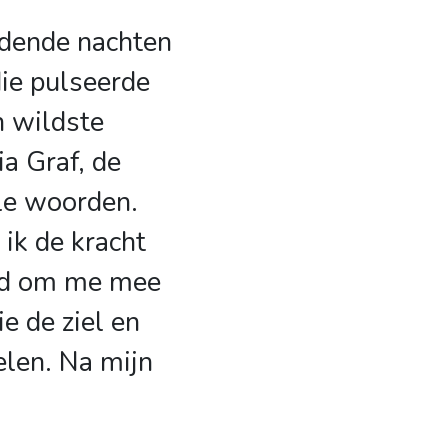
dende nachten
die pulseerde
n wildste
ia Graf, de
le woorden.
 ik de kracht
md om me mee
e de ziel en
elen. Na mijn