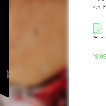
Von
M
Softcover
18,9