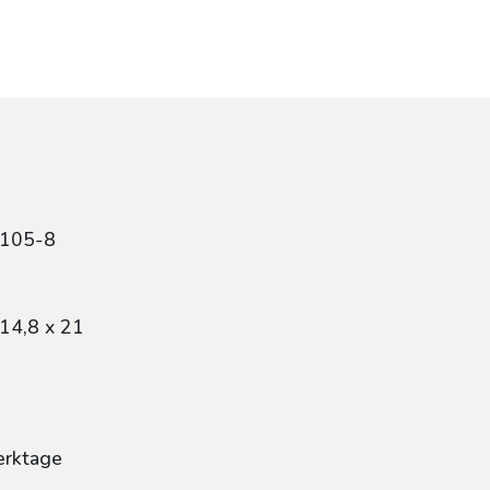
2105-8
14,8 x 21
erktage