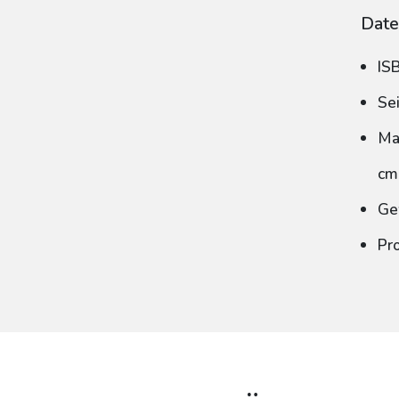
Date
IS
Se
Ma
cm
Ge
Pr