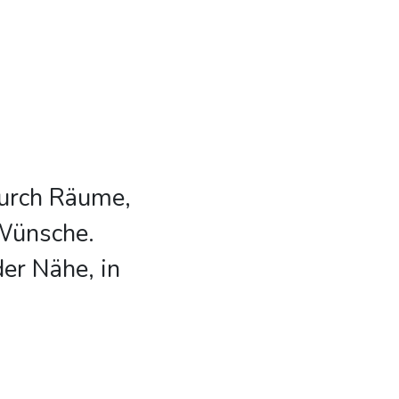
durch Räume,
 Wünsche.
er Nähe, in