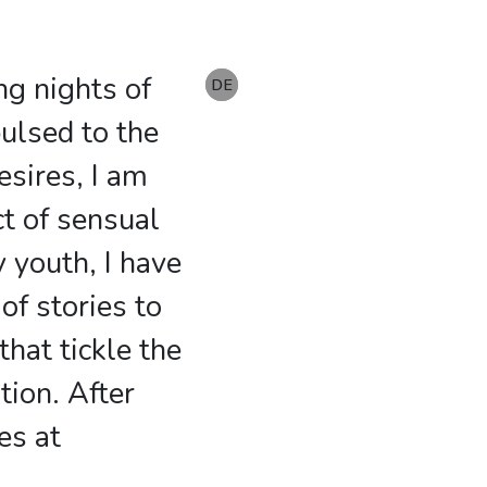
ing nights of
EN
DE
DE
pulsed to the
esires, I am
ct of sensual
 youth, I have
f stories to
hat tickle the
tion. After
es at