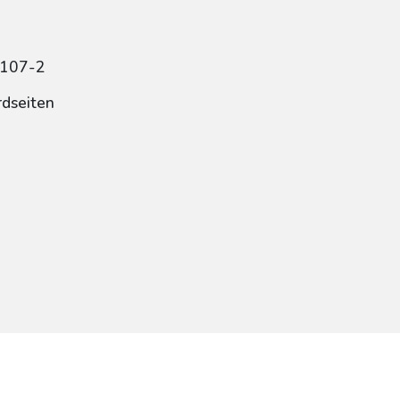
2107-2
rdseiten