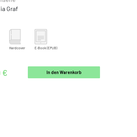
ia Graf
Hardcover
E-Book
(EPUB)
9 €
In den Warenkorb