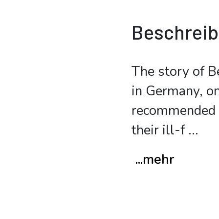
Beschrei
The story of B
in Germany, on
recommended as
their ill-f
...
...mehr