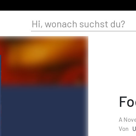
Fo
A Nove
Von
U