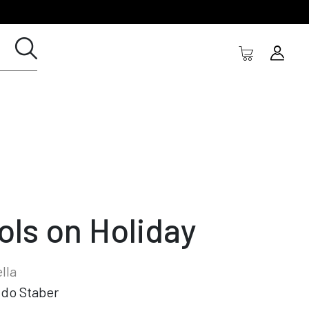
ols on Holiday
lla
do Staber