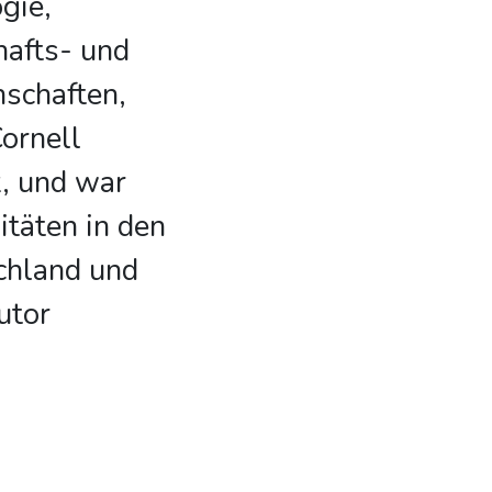
gie,
hafts- und
schaften,
ornell
k, und war
itäten in den
chland und
utor