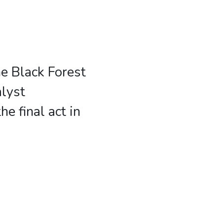
he Black Forest
alyst
e final act in