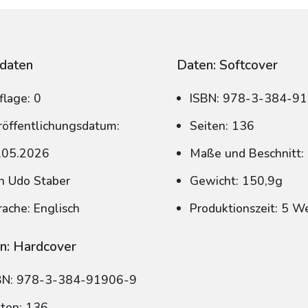
daten
Daten: Softcover
flage: 0
ISBN: 978-3-384-9
röffentlichungsdatum:
Seiten: 136
.05.2026
Maße und Beschnitt:
n Udo Staber
Gewicht: 150,9g
rache: Englisch
Produktionszeit: 5 W
n: Hardcover
BN: 978-3-384-91906-9
iten: 136