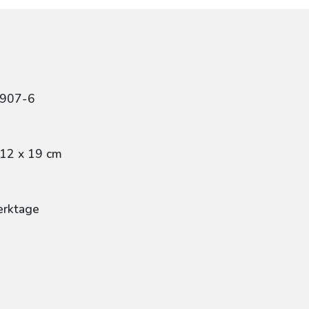
1907-6
 12 x 19 cm
erktage