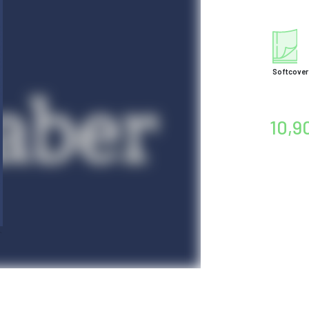
Softcover
10,9