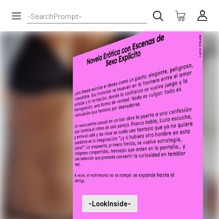
-LookInside-