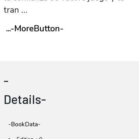
tran
...
...-MoreButton-
-
Details-
-BookData-