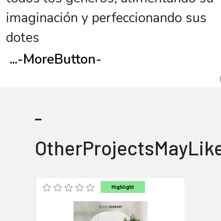
imaginación y perfeccionando sus
dotes
...
-MoreButton-
-
OtherProjectsMayLik
Highlight