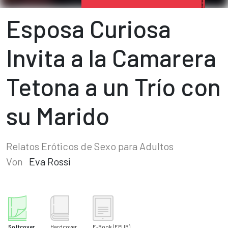
Esposa Curiosa
Invita a la Camarera
Tetona a un Trío con
su Marido
Relatos Eróticos de Sexo para Adultos
Von
Eva Rossi
Softcover
Hardcover
E-Book
(EPUB)