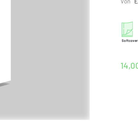
Von
E
Softcover
14,0