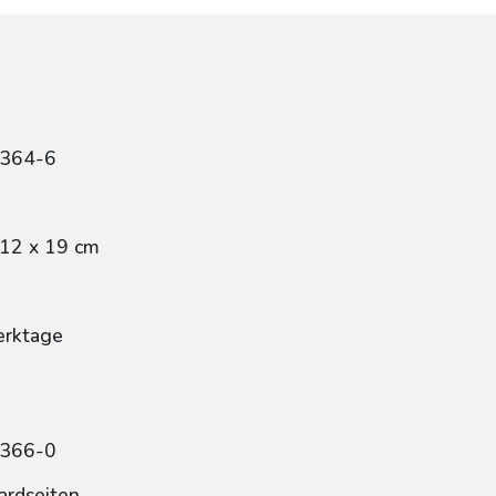
3364-6
 12 x 19 cm
erktage
3366-0
ardseiten