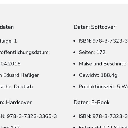
daten
Daten: Softcover
flage: 1
ISBN: 978-3-7323-
röffentlichungsdatum:
Seiten: 172
.04.2015
Maße und Beschnitt:
n Eduard Häfliger
Gewicht: 188,4g
rache: Deutsch
Produktionszeit: 5 W
n: Hardcover
Daten: E-Book
BN: 978-3-7323-3365-3
ISBN: 978-3-7323-
iten: 172
Entspricht 172 Stand