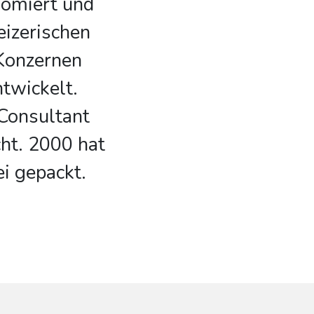
lomiert und
eizerischen
 Konzernen
twickelt.
 Consultant
ht. 2000 hat
ei gepackt.