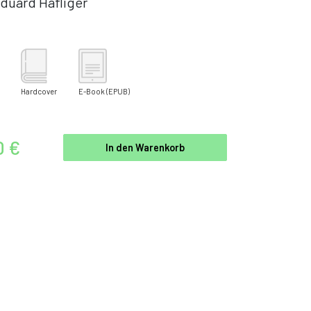
duard Häfliger
Hardcover
E-Book
(EPUB)
0 €
In den Warenkorb