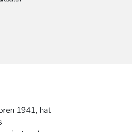
oren 1941, hat
s