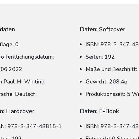
daten
Daten: Softcover
flage: 0
ISBN: 978-3-347-4
röffentlichungsdatum:
Seiten: 192
.06.2022
Maße und Beschnitt:
n Paul M. Whiting
Gewicht: 208,4g
rache: Deutsch
Produktionszeit: 5 W
n: Hardcover
Daten: E-Book
BN: 978-3-347-48815-1
ISBN: 978-3-347-4
iten: 192
Entspricht 0 Standar