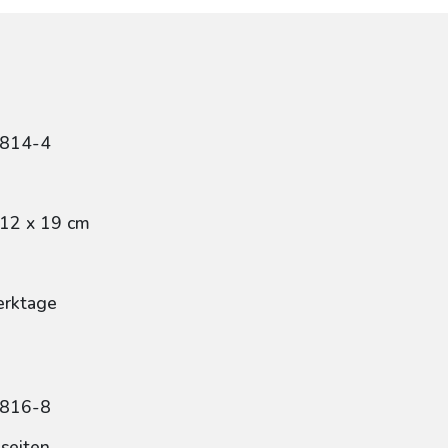
8814-4
 12 x 19 cm
erktage
8816-8
dseiten