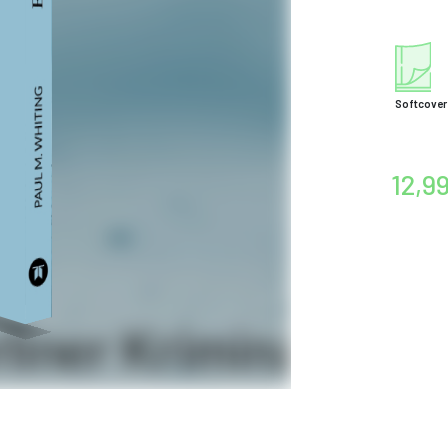
Softcover
12,9