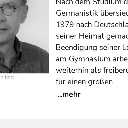
Nach dem Studium d
Germanistik übersie
1979 nach Deutschla
seiner Heimat gemac
Beendigung seiner Le
am Gymnasium arbei
weiterhin als freiber
hiting
für einen großen
...
mehr