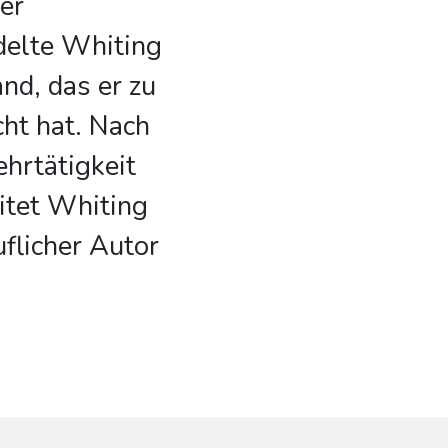
er
delte Whiting
nd, das er zu
ht hat. Nach
hrtätigkeit
tet Whiting
uflicher Autor