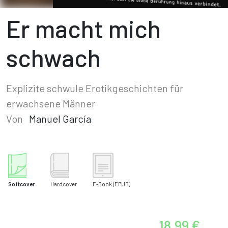
Er macht mich
schwach
Explizite schwule Erotikgeschichten für
erwachsene Männer
Von
Manuel García
Softcover
Hardcover
E-Book
(EPUB)
18,99 €