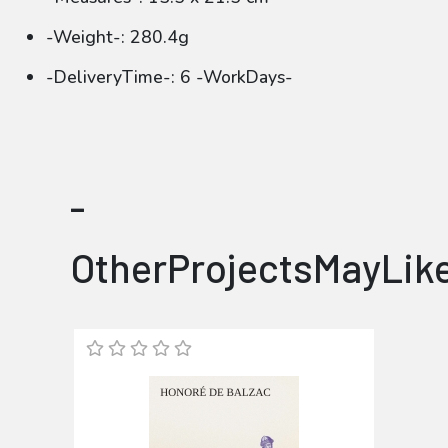
-Weight-: 280.4g
-DeliveryTime-: 6 -WorkDays-
-
OtherProjectsMayLik