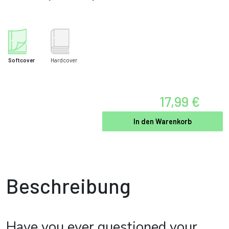
Softcover
Hardcover
17,99 €
In den Warenkorb
Beschreibung
Have you ever questioned your