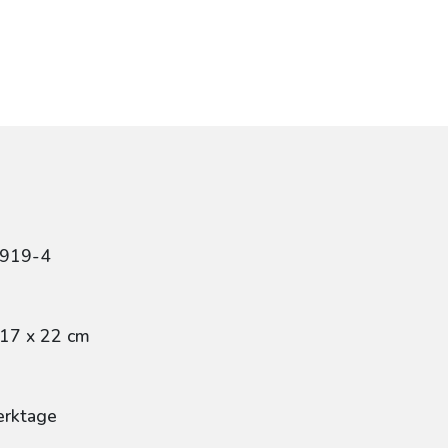
5919-4
 17 x 22 cm
erktage