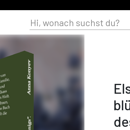
El
bl
de