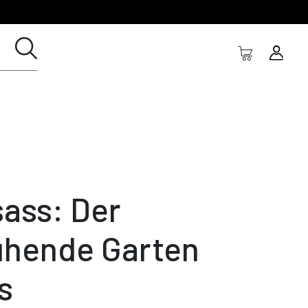
sass: Der
ühende Garten
s