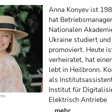
Anna Konyev ist 19
hat Betriebsmanage
Nationalen Akademie
Ukraine studiert und
promoviert. Heute is
verheiratet, hat ein
lebt in Heilbronn. Ko
als Institutsassisten
Institut für Digitali
yev
Elektrisch Antriebe
...
mehr