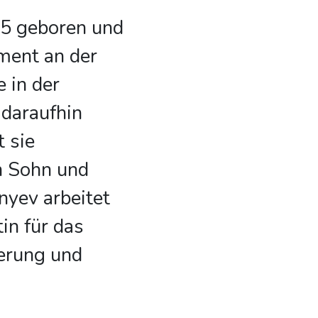
85 geboren und
ment an der
 in der
 daraufhin
t sie
en Sohn und
nyev arbeitet
tin für das
sierung und