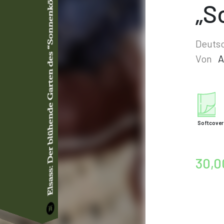
„S
Deuts
Von
A
Softcover
30,0