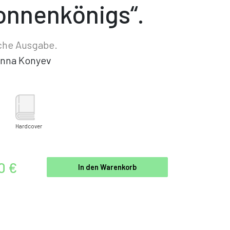
onnenkönigs“.
che Ausgabe.
nna Konyev
Hardcover
0 €
In den Warenkorb